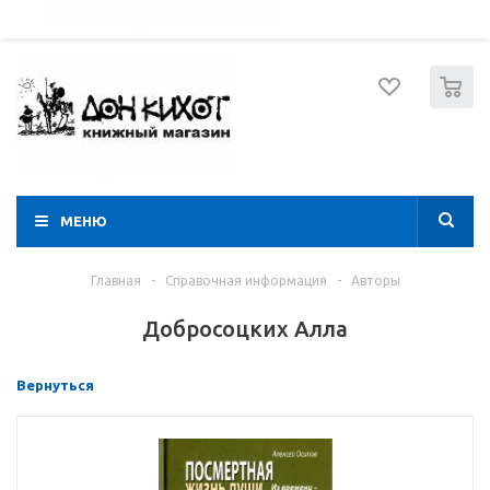
052 274 8574
Вход
Регистрация
0
МЕНЮ
Главная
-
Справочная информация
-
Авторы
Добросоцких Алла
Вернуться