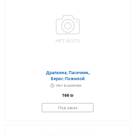
Драпкина, Пасечник,
Бернс: Пожилой
пациент. От теории к
Нет в наличии
практике
166
₪
Под заказ