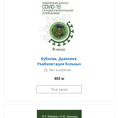
Бубнова, Драпкина:
Реабилитация больных
COVID-19 с
Нет в наличии
кардиопульмональными
403
₪
осложнениями.
Руководство
Под заказ