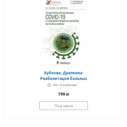
Бубнова, Драпкина:
Реабилитация больных
COVID-19 с
Нет в наличии
кардиопульмональными
799
₪
осложнениями.
Руководство
Под заказ