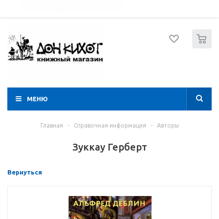
052 274 8574
Вход
Регистрация
0
МЕНЮ
Главная
-
Справочная информация
-
Авторы
Зуккау Герберт
Вернуться