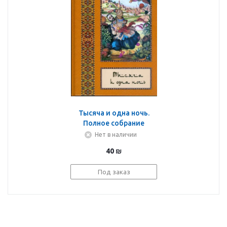
Тысяча и одна ночь.
Полное собрание
сказок "Тысяча и одна
Нет в наличии
ночь". В 10-ти томах.
40
₪
Том 9
Под заказ