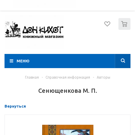
052 274 8574
Вход
Регистрация
0
МЕНЮ
Главная
-
Справочная информация
-
Авторы
Сенющенкова М. П.
Вернуться