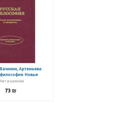
Бачинин, Артемьева:
 философия. Новые
вания и материалы
Нет в наличии
73
₪