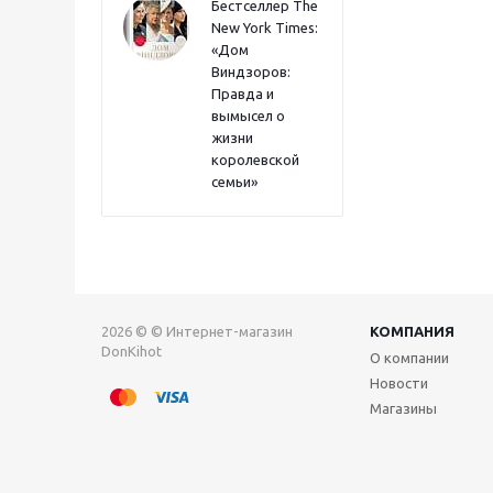
Бестселлер The
New York Times:
«Дом
Виндзоров:
Правда и
вымысел о
жизни
королевской
семьи»
2026 © © Интернет-магазин
КОМПАНИЯ
DonKihot
О компании
Новости
Магазины