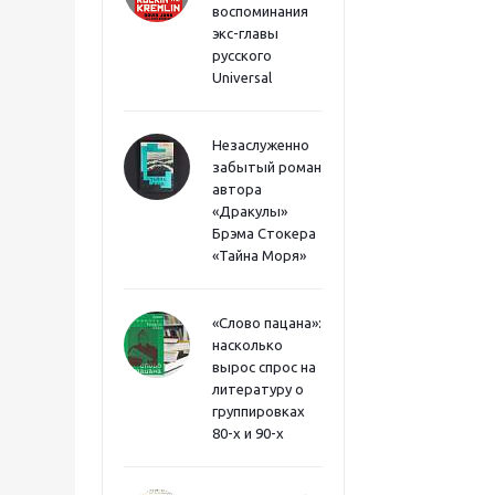
воспоминания
экс-главы
русского
Universal
Незаслуженно
забытый роман
автора
«Дракулы»
Брэма Стокера
«Тайна Моря»
«Слово пацана»:
насколько
вырос спрос на
литературу о
группировках
80-х и 90-х