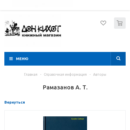
052 274 8574
Вход
Регистрация
0
МЕНЮ
Главная
-
Справочная информация
-
Авторы
Рамазанов А. Т.
Вернуться