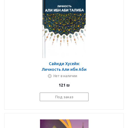
Сайиди Хусейн:
Личность Али ибн Аби
Талиба
Нет в наличии
121
₪
Под заказ