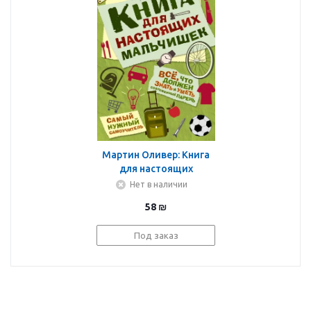
Мартин Оливер: Книга
для настоящих
мальчишек
Нет в наличии
58
₪
Под заказ