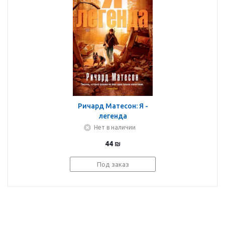
Ричард Матесон: Я -
легенда
Нет в наличии
44
₪
Под заказ