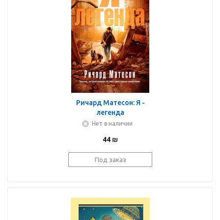
Ричард Матесон: Я -
легенда
Нет в наличии
44
₪
Под заказ