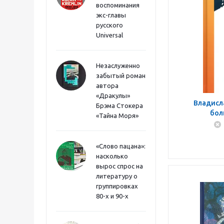
воспоминания
экс-главы
русского
Universal
Незаслуженно
забытый роман
автора
«Дракулы»
Владисла
Брэма Стокера
бол
«Тайна Моря»
«Слово пацана»:
насколько
вырос спрос на
литературу о
группировках
80-х и 90-х