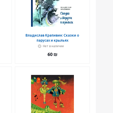
а
Владислав Крапивин: Сказки о
парусах и крыльях
Нет в наличии
60
₪