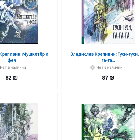
Крапивин: Мушкетёр и
Владислав Крапивин: Гуси-гуси, 
фея
га-га...
Нет в наличии
Нет в наличии
82
₪
87
₪