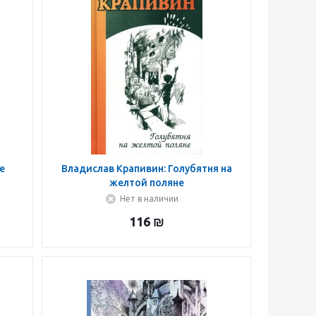
е
Владислав Крапивин: Голубятня на
желтой поляне
Нет в наличии
116
₪