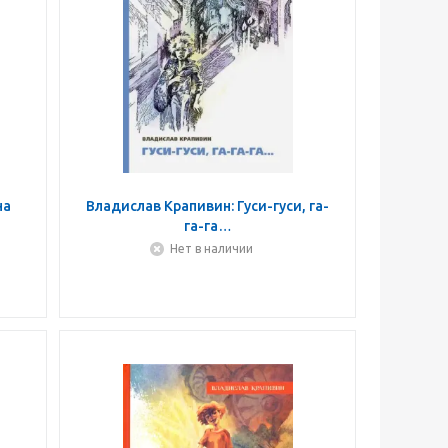
на
Владислав Крапивин: Гуси-гуси, га-
га-га…
Нет в наличии