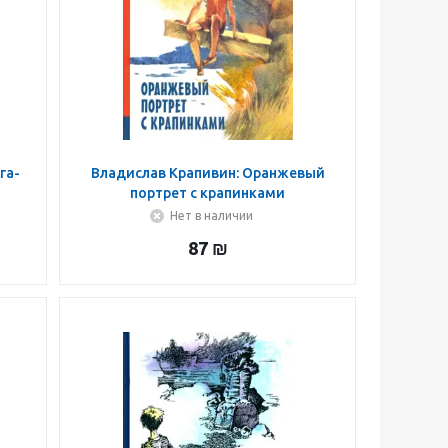
га-
Владислав Крапивин: Оранжевый
портрет с крапинками
Нет в наличии
87
₪