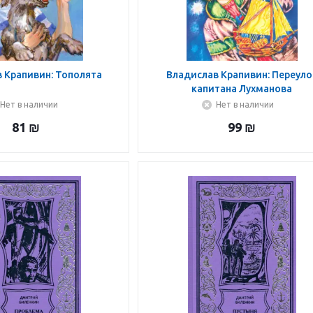
 Крапивин: Тополята
Владислав Крапивин: Переуло
капитана Лухманова
Нет в наличии
Нет в наличии
81
₪
99
₪