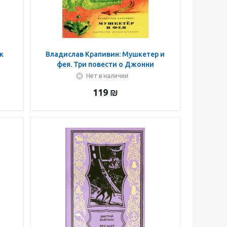
к
Владислав Крапивин: Мушкетер и
фея. Три повести о Джонни
Воробьеве
Нет в наличии
119
₪