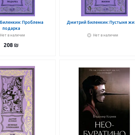
Биленкин: Проблема
Дмитрий Биленкин: Пустыня жи
подарка
Нет в наличии
Нет в наличии
208
₪