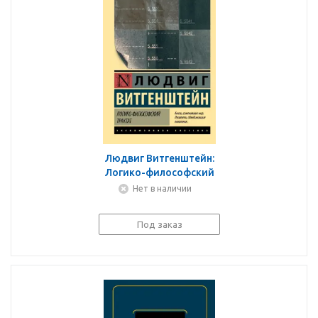
Людвиг Витгенштейн:
Логико-философский
трактат
Нет в наличии
Под заказ