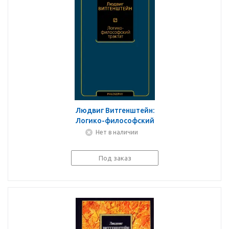
Людвиг Витгенштейн:
Логико-философский
трактат
Нет в наличии
Под заказ