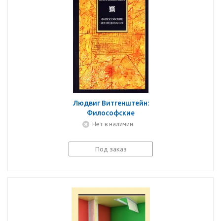
Людвиг Витгенштейн:
Философские
исследования
Нет в наличии
Под заказ