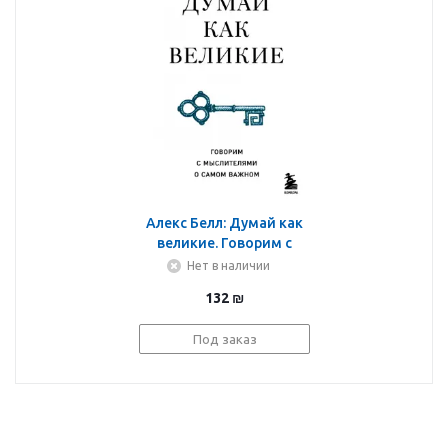
Алекс Белл: Думай как
великие. Говорим с
мыслителями о самом
Нет в наличии
важном
132
₪
Под заказ