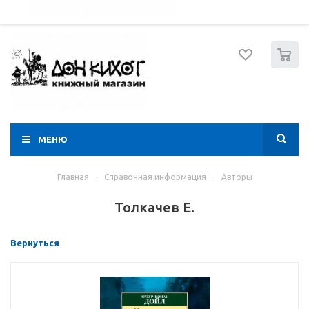
052 274 8574
Вход
Регистрация
0
МЕНЮ
Главная
-
Справочная информация
-
Авторы
Толкачев Е.
Вернуться