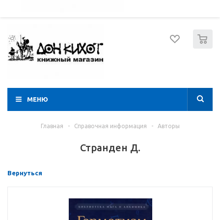
052 274 8574
Вход
Регистрация
0
МЕНЮ
Главная
-
Справочная информация
-
Авторы
Странден Д.
Вернуться