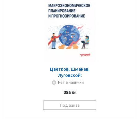
Цветков, Шманев,
Луговской:
Макроэкономическое
Нет в наличии
планирование и
355
₪
прогнозирование.
Учебник
Под заказ