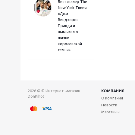
Бестселлер The
New York Times:
«Дом
Виндзоров:
Правда и
вымысел о
жизни
королевской
семьи»
2026 © © Интернет-магазин
КОМПАНИЯ
DonKihot
О компании
Новости
Магазины