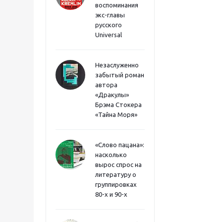
воспоминания
экс-главы
русского
Universal
Незаслуженно
забытый роман
автора
«Дракулы»
Брэма Стокера
«Тайна Моря»
«Слово пацана»:
насколько
вырос спрос на
литературу о
группировках
80-х и 90-х