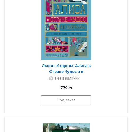
Льюис Кэрролл: Алиса в
Стране Чудес и в
Зазеркалье
Нет в наличии
779
₪
Под заказ