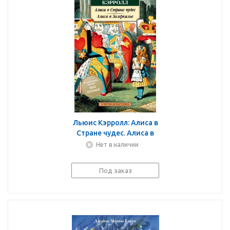
Льюис Кэрролл: Алиса в
Стране чудес. Алиса в
Зазеркалье
Нет в наличии
Под заказ