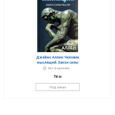
Джеймс Аллен: Человек
мыслящий. Закон силы
мысли
Нет в наличии
76
₪
Под заказ