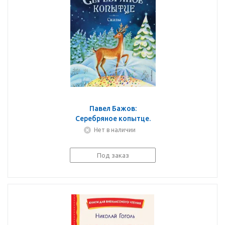
Павел Бажов:
Серебряное копытце.
Сказы
Нет в наличии
Под заказ