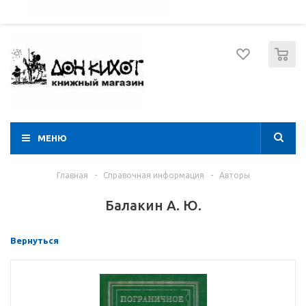
052 274 8574
Вход
Регистрация
0
МЕНЮ
Главная
-
Справочная информация
-
Авторы
Балакин А. Ю.
Вернуться