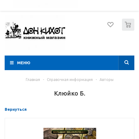
052 274 8574
Вход
Регистрация
0
МЕНЮ
Главная
-
Справочная информация
-
Авторы
Клюйко Б.
Вернуться