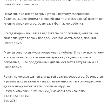
попробовать поиграть.
Неваляшка не имеет острых углов и поэтому совершенно
безопасна. А ее форма и внешний вид — стилизованный пупс — по
мнению специалистов, развивает фантазию ребенка.
Всегда поднимающаяся в вертикальное положение, неваляшка
символизирует волю к победе, несгибаемость перед любыми
невзгодами.
Главная советская кукла по-прежнему любима. И не только потому,
что вызывает ностальгические чувства у людей старшего
поколения, — ее продуманный дизайн остается актуальным и в
наше время.
Яркая, привлекательная для детей разных возрастов, безопасная
и развивающая важные навыки, неваляшка остается популярной
даже в эпоху высокотехнологичных игрушек.
Размер Упаковки: 12х12х22 см / Размеры без Упаковки:
11,5х11,5х21,5 см
Вес: 273 г