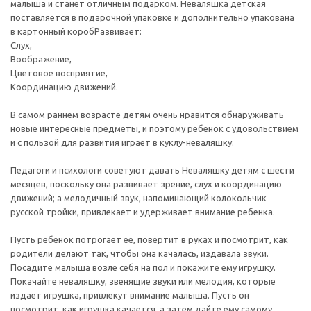
малыша и станет отличным подарком. Неваляшка детская
поставляется в подарочной упаковке и дополнительно упакована
в картонный коробРазвивает:
Слух,
Воображение,
Цветовое восприятие,
Координацию движений.
В самом раннем возрасте детям очень нравится обнаруживать
новые интересные предметы, и поэтому ребенок с удовольствием
и с пользой для развития играет в куклу-неваляшку.
Педагоги и психологи советуют давать Неваляшку детям с шести
месяцев, поскольку она развивает зрение, слух и координацию
движений; а мелодичный звук, напоминающий колокольчик
русской тройки, привлекает и удерживает внимание ребенка.
Пусть ребенок потрогает ее, повертит в руках и посмотрит, как
родители делают так, чтобы она качалась, издавала звуки.
Посадите малыша возле себя на пол и покажите ему игрушку.
Покачайте неваляшку, звенящие звуки или мелодия, которые
издает игрушка, привлекут внимание малыша. Пусть он
посмотрит, как игрушка качается, а затем дайте ему самому