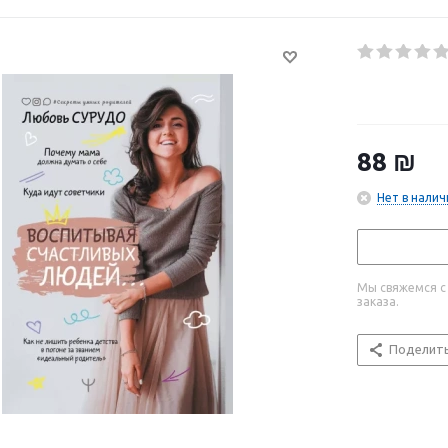
88
₪
Нет в налич
Мы свяжемся с
заказа.
Поделит