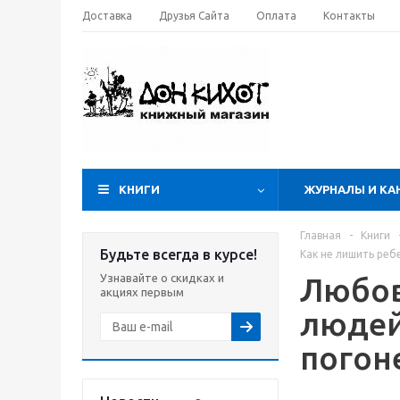
Доставка
Друзья Сайта
Оплата
Контакты
КНИГИ
ЖУРНАЛЫ И КА
Главная
-
Книги
Будьте всегда в курсе!
Как не лишить реб
Узнавайте о скидках и
Любов
акциях первым
людей
погон