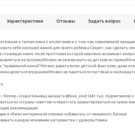
Характеристики
Отзывы
Задать вопрос
ательная и теплая книга о воспитании и о том, как современной женщи
вать себя хорошей мамой для своего ребенка.Секрет, как сделать семе
на страницах книги, после прочтения которой невольно возникает вопро
тправляться на прогулку!Можно не реагировать на детские истерики!М
ь "правильной мамой"!Можно давать волю детской фантазии, даже если
бенка делиться игрушками!Можно не париться по пустякам и наслаждат
ть
 блогер, создательница аккаунта @love_enot (441 тыс. подписчиков) о
ваться из «страны советов» и перестать ориентироваться на чужое мнен
ющие рекомендации.
ие и «баги» материнской психики: избавьтесь от ненужного багажа!
оживать каждое мгновение материнства с удовольствием.