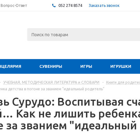
052 274 8574
Заказать звонок
Вопрос-Ответ
НЦЕЛЯРИЯ
СУВЕНИРЫ
ИГРЫ
ИГРУШКИ
-
УЧЕБНАЯ, МЕТОДИЧЕСКАЯ ЛИТЕРАТУРА и СЛОВАРИ
-
Книги для родите
енка детства в погоне за званием "идеальный родитель"
ь Сурудо: Воспитывая сч
… Как не лишить ребенка
е за званием "идеальный