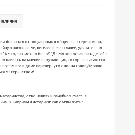
Наличие
не избавиться от популярных в обществе стереотипов,
йную жизнь легче, веселее и счастливее, удивительно
с: "А что, так можно было!?"Да!Можно оставлять детей с
ожно плевать на мнение окружающих, которые пытаются
 потом все в доме перевернуто с ног на голову!Можно
ься материнством!
 материнстве, отношениях и семейном счастье.
ие. 3. Капризы и истерики: как с этим жить?