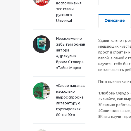
воспоминания
экс-главы
русского
Описание
Universal
Незаслуженно
Удивительно трог
забытый роман
мешающих чувство
автора
прост и спрятан 
«Дракулы»
папой, а самой о
Брэма Стокера
научить тебя быт
«Тайна Моря»
не заставлять ре
Пять причин купи
«Слово пацана»:
насколько
1Любовь Сурудо —
вырос спрос на
2Узнайте, как выр
литературу о
3Реально работа
группировках
4Советское наслед
80-х и 90-х
5Книга научит пр