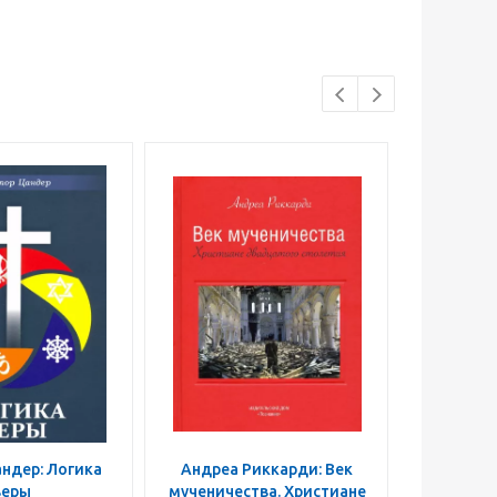
ндер: Логика
Андреа Риккарди: Век
Акихито 
веры
мученичества. Христиане
Abyss