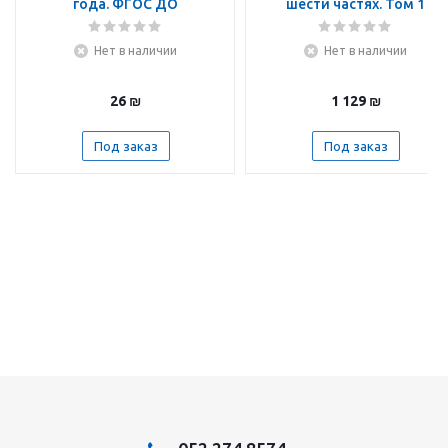
года. ФГОС ДО
шести частях. Том 1
Нет в наличии
Нет в наличии
26
₪
1 129
₪
Под заказ
Под заказ