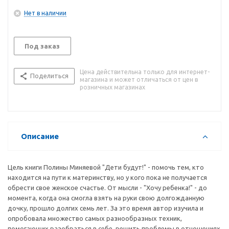
Нет в наличии
Под заказ
Цена действительна только для интернет-
Поделиться
магазина и может отличаться от цен в
розничных магазинах
Описание
Цель книги Полины Миняевой "Дети будут!" - помочь тем, кто
находится на пути к материнству, но у кого пока не получается
обрести свое женское счастье. От мысли - "Хочу ребенка!" - до
момента, когда она смогла взять на руки свою долгожданную
дочку, прошло долгих семь лет. За это время автор изучила и
опробовала множество самых разнообразных техник,
помогающих разобраться в себе, решить проблемы в отношениях