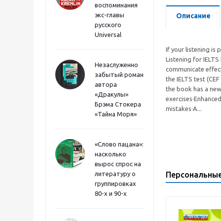
воспоминания
экс-главы
Описание
русского
Universal
If your listening is
Listening for IELTS
Незаслуженно
communicate effectiv
забытый роман
the IELTS test (CEF
автора
the book has a new 
«Дракулы»
exercises·Enhanced
Брэма Стокера
mistakes·A...
«Тайна Моря»
«Слово пацана»:
насколько
вырос спрос на
литературу о
Персональны
группировках
80-х и 90-х