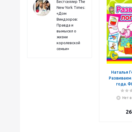
Бестселлер The
New York Times:
«Дом
Виндзоров:
Правда и
вымысел о
жизни
королевской
семьи»
Наталья Г
Развиваем 
года. 
Нет в
26