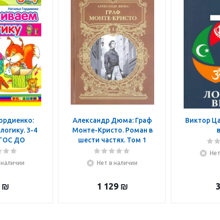
ордиенко:
Александр Дюма: Граф
Виктор Ца
логику. 3-4
Монте-Кристо. Роман в
ФГОС ДО
шести частях. Том 1
Нет
 наличии
Нет в наличии
₪
1 129
₪