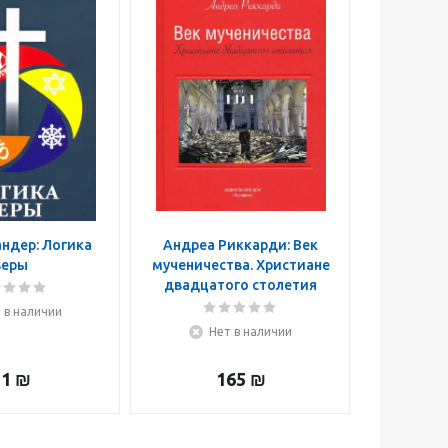
ндер: Логика
Андреа Риккарди: Век
Акихито 
веры
мученичества. Христиане
Abyss
двадцатого столетия
без
 в наличии
Нет в наличии
Н
31
₪
165
₪