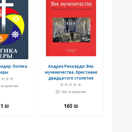
ндер: Логика
Андреа Риккарди: Век
Акихито 
веры
мученичества. Христиане
Abyss
двадцатого столетия
без
 в наличии
Нет в наличии
Н
31
₪
165
₪