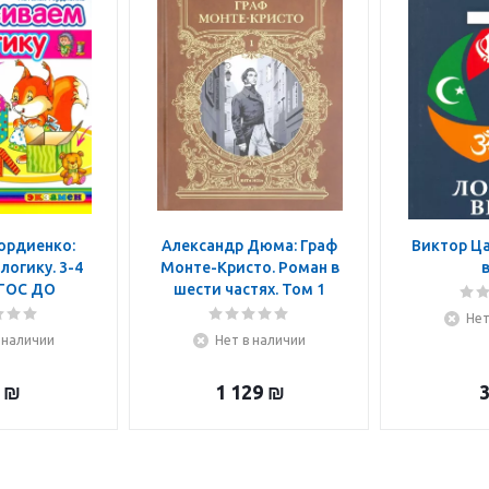
ордиенко:
Александр Дюма: Граф
Виктор Ца
логику. 3-4
Монте-Кристо. Роман в
ФГОС ДО
шести частях. Том 1
Нет
 наличии
Нет в наличии
₪
1 129
₪