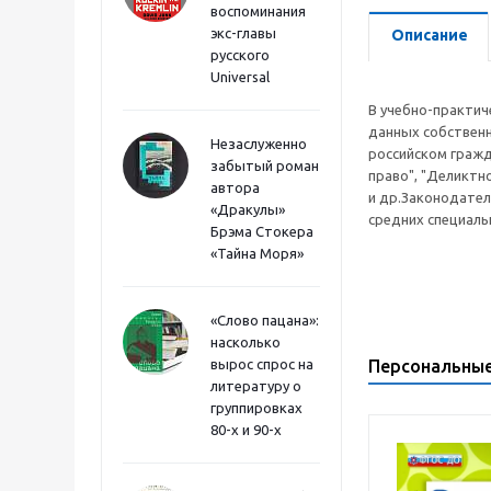
воспоминания
экс-главы
Описание
русского
Universal
В учебно-практич
данных собствен
Незаслуженно
российском гражд
забытый роман
право", "Деликтн
автора
и др.Законодател
«Дракулы»
средних специаль
Брэма Стокера
«Тайна Моря»
«Слово пацана»:
насколько
вырос спрос на
Персональны
литературу о
группировках
80-х и 90-х