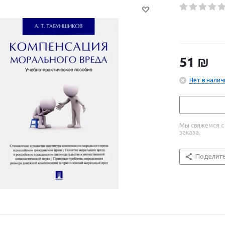
51
₪
Нет в налич
Мы свяжемся с
заказа.
Поделит