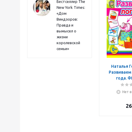
Бестселлер The
New York Times:
«Дом
Виндзоров:
Правда и
вымысел о
жизни
королевской
семьи»
Наталья Г
Развиваем 
года. 
Нет в
26