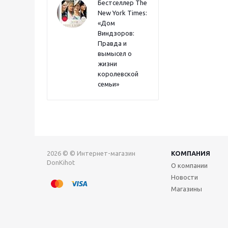
Бестселлер The
New York Times:
«Дом
Виндзоров:
Правда и
вымысел о
жизни
королевской
семьи»
2026 © © Интернет-магазин
КОМПАНИЯ
DonKihot
О компании
Новости
Магазины