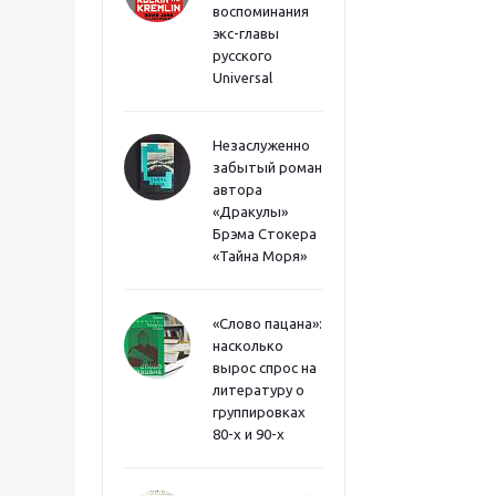
воспоминания
экс-главы
русского
Universal
Незаслуженно
забытый роман
автора
«Дракулы»
Брэма Стокера
«Тайна Моря»
«Слово пацана»:
насколько
вырос спрос на
литературу о
группировках
80-х и 90-х