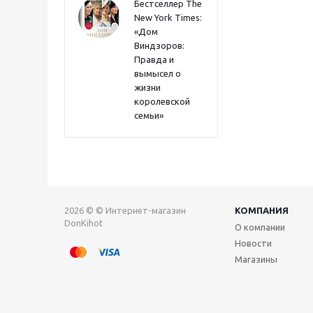
Бестселлер The
New York Times:
«Дом
Виндзоров:
Правда и
вымысел о
жизни
королевской
семьи»
2026 © © Интернет-магазин
КОМПАНИЯ
DonKihot
О компании
Новости
Магазины