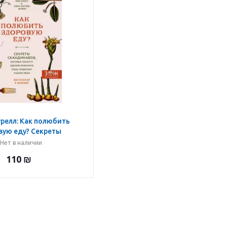
урелл: Как полюбить
вую еду? Секреты
ов, которые помогут
Нет в наличии
ть полезную пищу
110
₪
лакомством