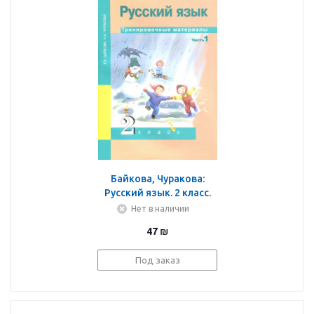
Байкова, Чуракова:
Русский язык. 2 класс.
Тренировочные
Нет в наличии
материалы. В 2-х частях.
47
₪
Часть 1
Под заказ