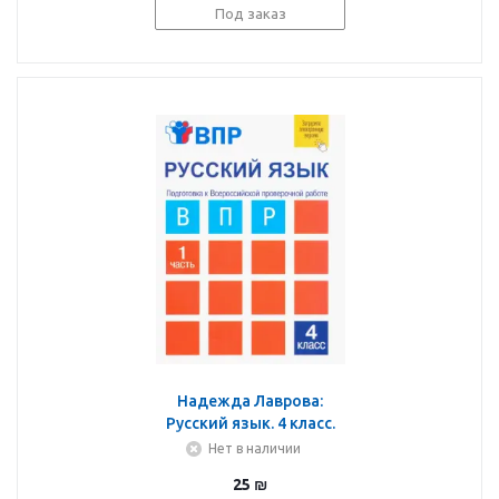
Под заказ
Надежда Лаврова:
Русский язык. 4 класс.
Тетрадь для
Нет в наличии
самостоятельной
25
₪
работы. Подготовка к