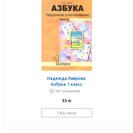
Надежда Лаврова:
Азбука. 1 класс.
Поурочное
Нет в наличии
планирование в
33
₪
условиях
формирования УУД.
Под заказ
Часть 2