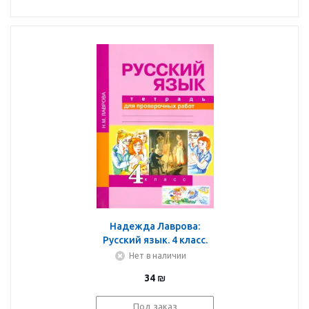
Надежда Лаврова:
Русский язык. 4 класс.
Тетрадь для
Нет в наличии
проверочных работ.
34
₪
ФГОС
Под заказ