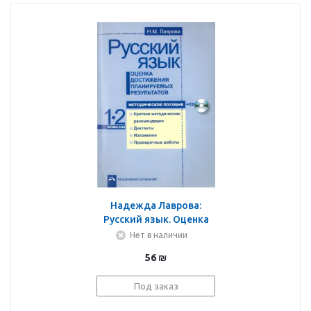
Надежда Лаврова:
Русский язык. Оценка
достижения
Нет в наличии
планируемых
56
₪
результатов. 1-2 классы.
Методическое пособие
Под заказ
+CD