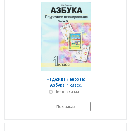
Надежда Лаврова:
Азбука. 1 класс.
Поурочное
Нет в наличии
планирование в
условиях
Под заказ
формирования УУД.
Часть 3. ФГОС