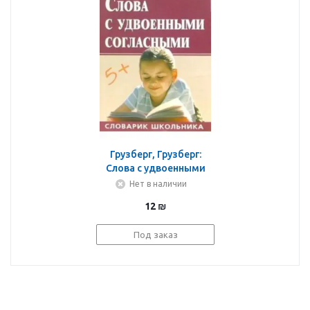
Грузберг, Грузберг:
Слова с удвоенными
согласными
Нет в наличии
12
₪
Под заказ