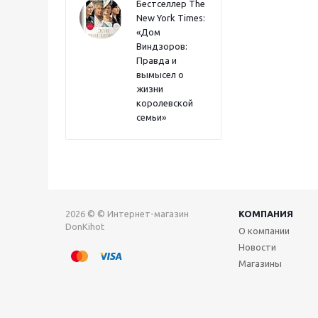
Бестселлер The
New York Times:
«Дом
Виндзоров:
Правда и
вымысел о
жизни
королевской
семьи»
2026 © © Интернет-магазин
КОМПАНИЯ
DonKihot
О компании
Новости
Магазины