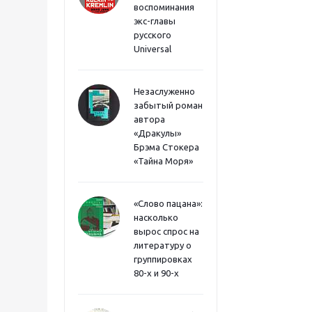
воспоминания
экс-главы
русского
Universal
Незаслуженно
забытый роман
автора
«Дракулы»
Брэма Стокера
«Тайна Моря»
«Слово пацана»:
насколько
вырос спрос на
литературу о
группировках
80-х и 90-х