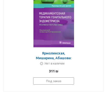
Ярмолинская,
Мишарина, Абашова:
Медикаментозная
Нет в наличии
терапия генитального
311
₪
эндометриоза. Реалии
и перспективы.
Под заказ
Руководство для
врачей