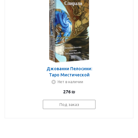
Джованни Пелосини:
Таро Мистической
спирали
Нет в наличии
276
₪
Под заказ