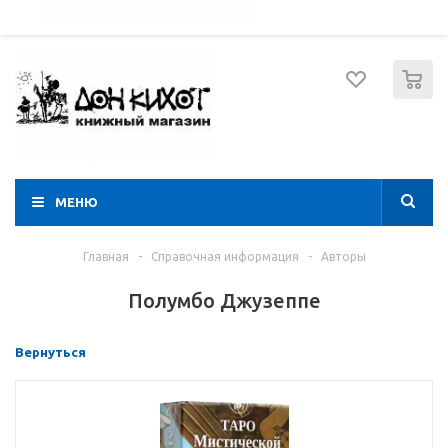
052 274 8574
Вход
Регистрация
0
МЕНЮ
Главная
-
Справочная информация
-
Авторы
Полумбо Джузеппе
Вернуться