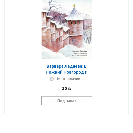
Варвара Леднёва: В
Нижний Новгород и
обратно
Нет в наличии
30
₪
Под заказ