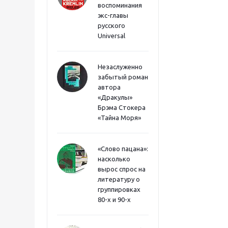
воспоминания
экс-главы
русского
Universal
Незаслуженно
забытый роман
автора
«Дракулы»
Брэма Стокера
«Тайна Моря»
«Слово пацана»:
насколько
вырос спрос на
литературу о
группировках
80-х и 90-х