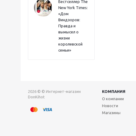
Бестселлер The
New York Times:
«Дом
Виндзоров:
Правда и
вымысел о
жизни
королевской
семьи»
2026 © © Интернет-магазин
КОМПАНИЯ
DonKihot
О компании
Новости
Магазины