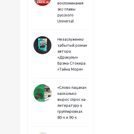
воспоминания
экс-главы
русского
Universal
Незаслуженно
забытый роман
автора
«Дракулы»
Брэма Стокера
«Тайна Моря»
«Слово пацана»:
насколько
вырос спрос на
литературу о
группировках
80-х и 90-х