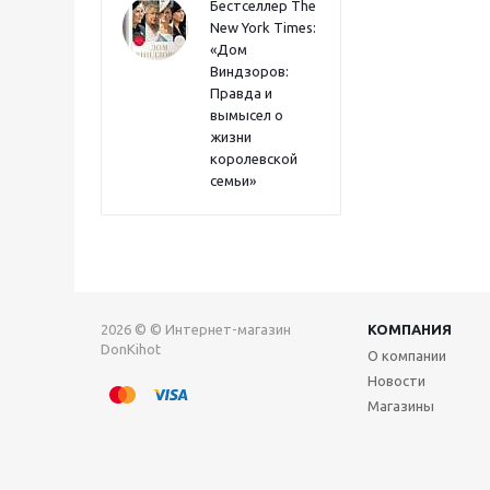
Бестселлер The
New York Times:
«Дом
Виндзоров:
Правда и
вымысел о
жизни
королевской
семьи»
2026 © © Интернет-магазин
КОМПАНИЯ
DonKihot
О компании
Новости
Магазины