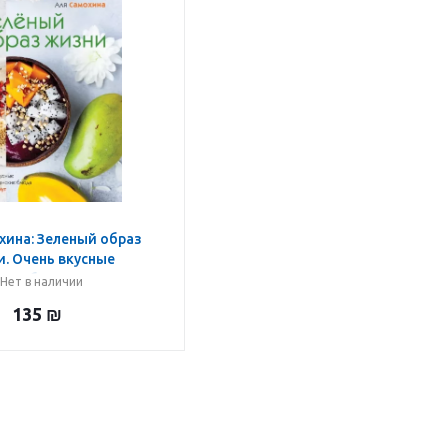
хина: Зеленый образ
. Очень вкусные
кие блюда за 30 минут
Нет в наличии
135
₪