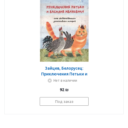
Зайцев, Белорусец:
Приключения Петьки и
Василия Ивановича.
Нет в наличии
Семь захватывающих
92
₪
детективных историй
Под заказ