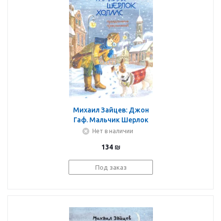
Михаил Зайцев: Джон
Гаф. Мальчик Шерлок
Холмс. Продолжение
Нет в наличии
приключений юного
134
₪
сыщика в изложении
его верного пса
Под заказ