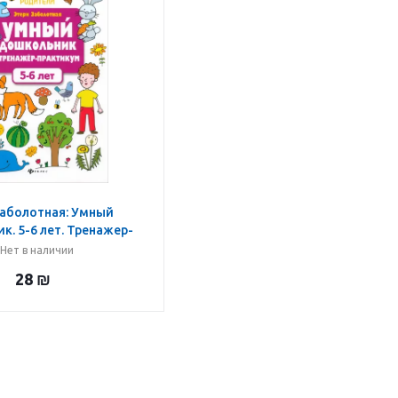
Заболотная: Умный
. 5-6 лет. Тренажер-
практикум
Нет в наличии
28
₪