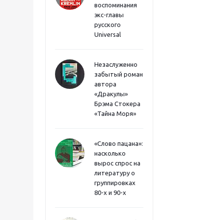
воспоминания
экс-главы
русского
Universal
Незаслуженно
забытый роман
автора
«Дракулы»
Брэма Стокера
«Тайна Моря»
«Слово пацана»:
насколько
вырос спрос на
литературу о
группировках
80-х и 90-х