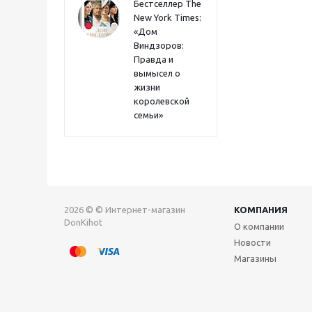
Бестселлер The
New York Times:
«Дом
Виндзоров:
Правда и
вымысел о
жизни
королевской
семьи»
2026 © © Интернет-магазин
КОМПАНИЯ
DonKihot
О компании
Новости
Магазины