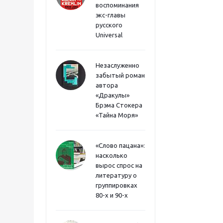
воспоминания
экс-главы
русского
Universal
Незаслуженно
забытый роман
автора
«Дракулы»
Брэма Стокера
«Тайна Моря»
«Слово пацана»:
насколько
вырос спрос на
литературу о
группировках
80-х и 90-х