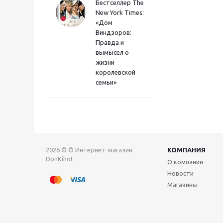
Бестселлер The
New York Times:
«Дом
Виндзоров:
Правда и
вымысел о
жизни
королевской
семьи»
2026 © © Интернет-магазин
КОМПАНИЯ
DonKihot
О компании
Новости
Магазины