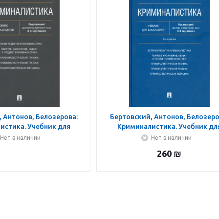
 Антонов, Белозерова:
Бертовский, Антонов, Белозеро
истика. Учебник для
Криминалистика. Учебник дл
бакалавров
бакалавров
Нет в наличии
Нет в наличии
260
₪