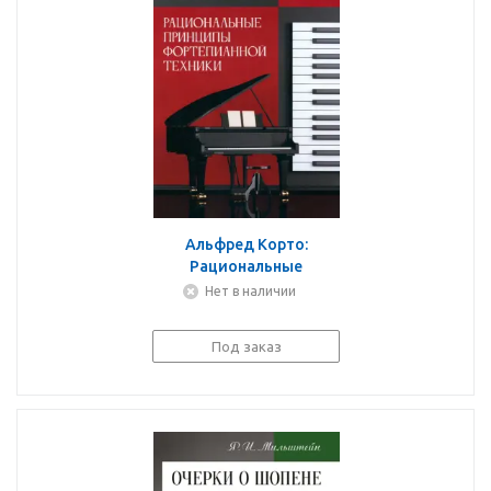
Альфред Корто:
Рациональные
принципы
Нет в наличии
фортепианной техники.
Учебное пособие
Под заказ