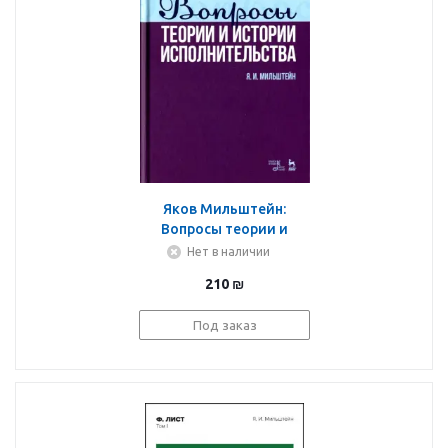
Яков Мильштейн:
Вопросы теории и
истории
Нет в наличии
исполнительства.
210
₪
Учебное пособие
Под заказ