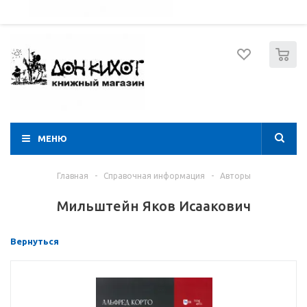
052 274 8574
Вход
Регистрация
0
МЕНЮ
Главная
-
Справочная информация
-
Авторы
Мильштейн Яков Исаакович
Вернуться