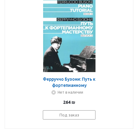
Ферруччо Бузони: Путь к
фортепианному
мастерству. Выпуск 3.
Нет в наличии
Учебное пособие
264
₪
Под заказ