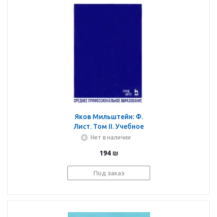
Яков Мильштейн: Ф.
Лист. Том II. Учебное
пособие
Нет в наличии
194
₪
Под заказ