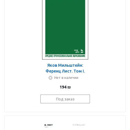
Яков Мильштейн:
Ференц Лист. Том I.
Учебное пособие для
Нет в наличии
СПО
194
₪
Под заказ