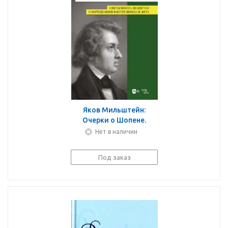
Яков Мильштейн:
Очерки о Шопене.
Советы Шопена
Нет в наличии
пианистам. О
фортепианной фактуре
Под заказ
Шопена и Листа