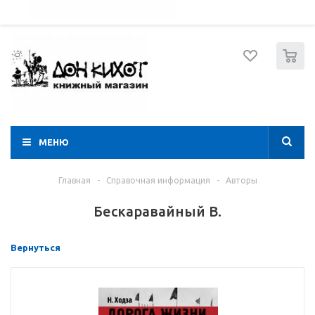
052 274 8574
Вход
Регистрация
0
МЕНЮ
Главная
-
Справочная информация
-
Авторы
Бескаравайный В.
Вернуться