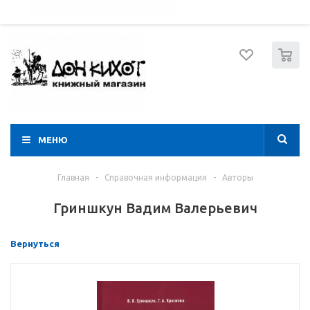
052 274 8574
Вход
Регистрация
0
МЕНЮ
Главная
-
Справочная информация
-
Авторы
Гриншкун Вадим Валерьевич
Вернуться